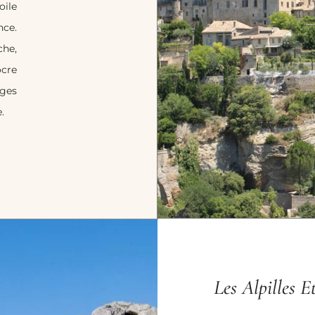
ile
nce.
che,
cre
ages
.
Les Alpilles 