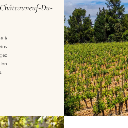
 Châteauneuf-Du-
te à
ins
ngez
tion
s.