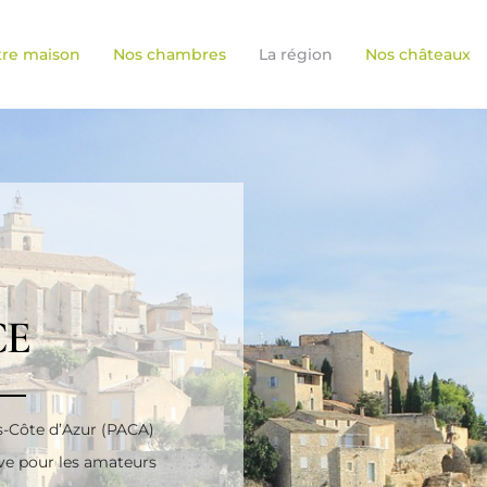
tre maison
Nos chambres
La région
Nos châteaux
CE
s-Côte d’Azur (PACA)
êve pour les amateurs